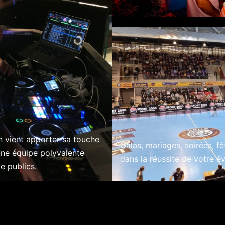
 vient apporter sa touche
Galas, mariages, soirées, f
une équipe polyvalente
dans la réussite de votre é
e publics.