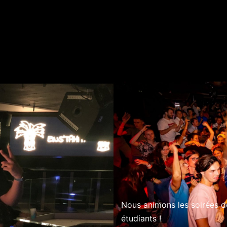
Nous animons les soirées d
étudiants !